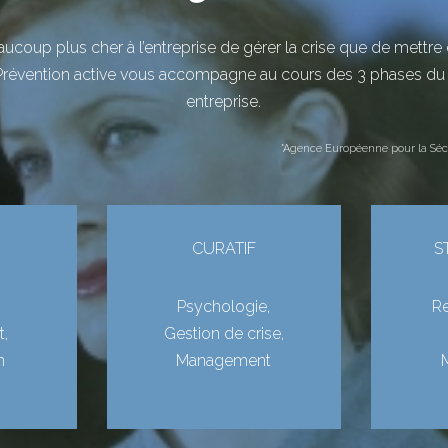
eaucoup plus cher à l’entreprise de gérer la crise que de mett
 Prévention active vous accompagne au cours des 3 phases du 
entreprise.
*Agence Européenne pour la Sécur
CURATIF
S
Psychologie,
Re
,
Gestion de crise,
n
Management