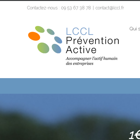
Contactez-nous : 09 53 67 38 78
|
contact@lccl.fr
Qui 
1€