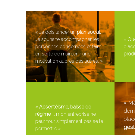
« Je dois lancer un
plan social.
Je souhaite accompagner les
« Que
personnes concernées et faire
place
en sorte de maintenir une
produ
motivation auprès des autres. »
« Ma
«
Absentéisme, baisse de
dema
régime
, … mon entreprise ne
pla
peut tout simplement pas se le
gest
permettre »