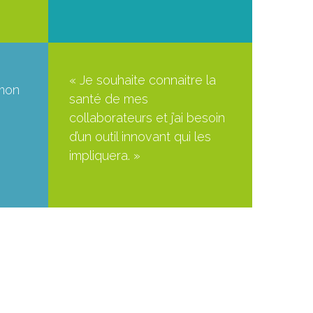
« Je souhaite connaitre la
 mon
santé de mes
collaborateurs et j’ai besoin
d’un outil innovant qui les
impliquera. »