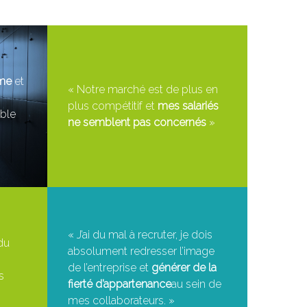
me
et
« Notre marché est de plus en
plus compétitif et
mes salariés
mble
ne semblent pas concernés
»
« J’ai du mal à recruter, je dois
 du
absolument redresser l’image
de l’entreprise et
générer de la
s
fierté d’appartenance
au sein de
mes collaborateurs. »