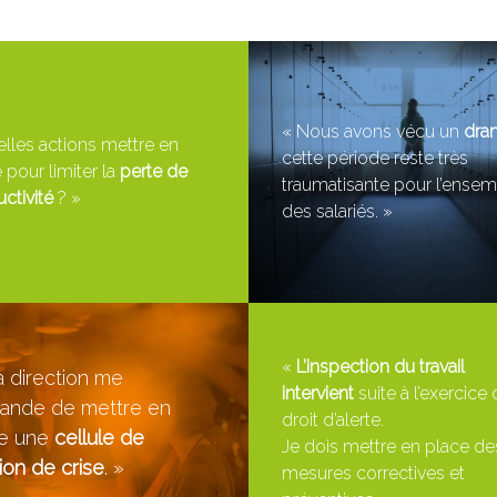
« Nous avons vécu un
dra
lles actions mettre en
cette période reste très
 pour limiter la
perte de
traumatisante pour l’ense
ctivité
? »
des salariés. »
«
L’inspection du travail
 direction me
intervient
suite à l’exercice
nde de mettre en
droit d’alerte.
ce une
cellule de
Je dois mettre en place de
ion de crise
. »
mesures correctives et