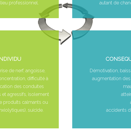
lieu professionnel.
autant de chang
NDIVIDU
CONSEQU
crise de nerf, angoisse,
Démotivation, baisse
oncentration, difficulté à
augmentation des 
fication des conduites
mau
 et agressifs, isolement
attei
de produits calmants ou
nxiolytiques), suicide.
accidents du