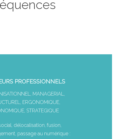
nséquences
EURS PROFESSIONNELS
ISATIONNEL, MANAGERIAL,
UCTUREL, ERGONOMIQUE,
NOMIQUE, STRATEGIQUE
social, délocalisation, fusion,
ment, passage au numérique :