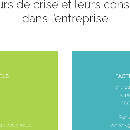
urs de crise et leurs co
dans l’entreprise
ELS
FACT
ORGAN
STR
ECO
Plan 
ère personnelle
déménage