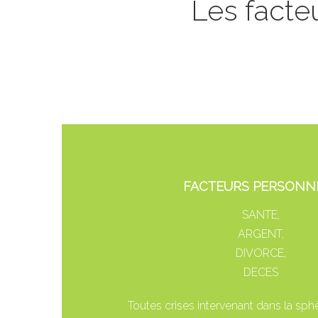
Les facte
FACTEURS PERSONN
SANTE,
ARGENT,
DIVORCE,
DECES
Toutes crises intervenant dans la sph