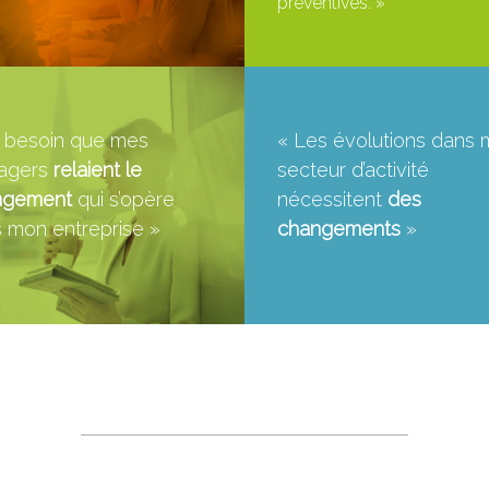
préventives. »
ai besoin que mes
« Les évolutions dans
agers
relaient le
secteur d’activité
ngement
qui s’opère
nécessitent
des
 mon entreprise »
changements
»