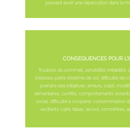
peuvent avoir une répercution dans le mi
CONSEQUENCES POUR L’I
Troubles du sommeil, sensibilité, irritabilité, 
tristesse, perte d’estime de soi, difficulté de c
prendre des initiatives, erreurs, oubli, modi
alimentaires, conflits, comportements violents
social, difficulté à coopérer, consommation 
excitants (café, tabac, alcool, somnifères, a