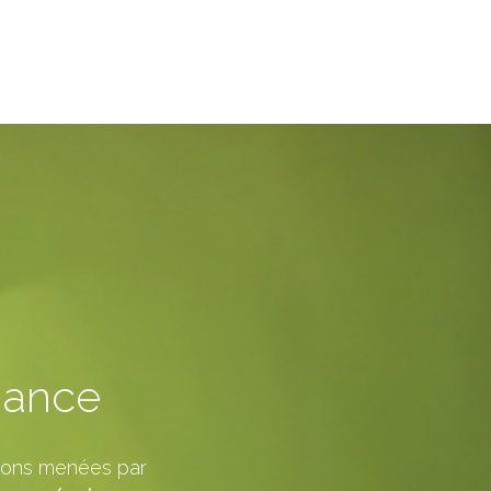
rmance
tions menées par