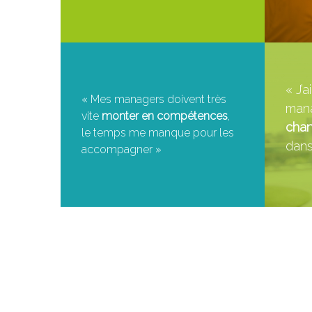
« J’
« Mes managers doivent très
man
vite
monter en compétences
,
cha
le temps me manque pour les
dans
accompagner »