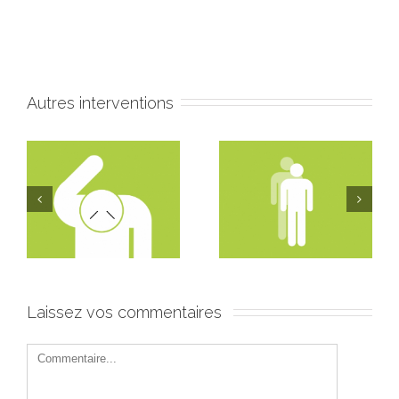
Autres interventions
un
Cas de changement
Cas de restructuration
de management
Laissez vos commentaires 